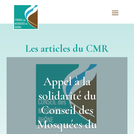
a
Les articles du CMR
Appel à la
solidarité du
Conseil des
Mosquées du