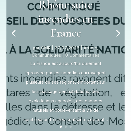
Rhône suite
incendies en
France
par
CMR
|
27/07/2026
|
Article
,
Communiqués
| 0 Commentaires
La France est aujourd'hui durement
éprouvée par les incendies qui ravagent
plusieurs de ses régions, emportant sur
leur passage des habitations, des
exploitations agricoles, des espaces
naturels et bouleversant la vie de
nombreuses familles contraintes de tout...