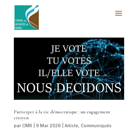
a
Participer à la vie démocratique : un engagement
citoyen
par
CMR
|
9 Mar 2026
|
Article
,
Communiqués