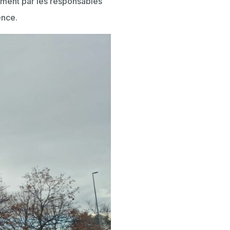
ement par les responsables
ence.