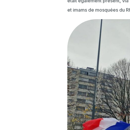
était également présent, via
et imams de mosquées du Rhô