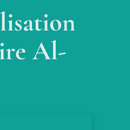
isation
ire Al-