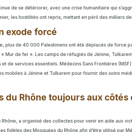
tinue de se détériorer, avec une crise humanitaire qui s’aggr
er, les hostilités ont repris, mettant en péril des milliers d
Un exode forcé
ie, plus de 40 000 Palestiniens ont été déplacés de force pa
re « Mur de fer ». Les camps de réfugiés de Jénine, Tulkare
is et de services essentiels. Médecins Sans Frontières (MSF) 
es mobiles à Jénine et Tulkarem pour fournir des soins médic
 du Rhône toujours aux côtés
hône, a organisé des collectes pour venir en aide aux vict
es fidèles des Mosquées du Rhône afin d’être utilisé par M