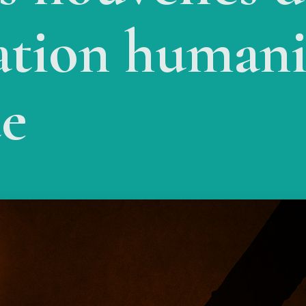
ation humani
te