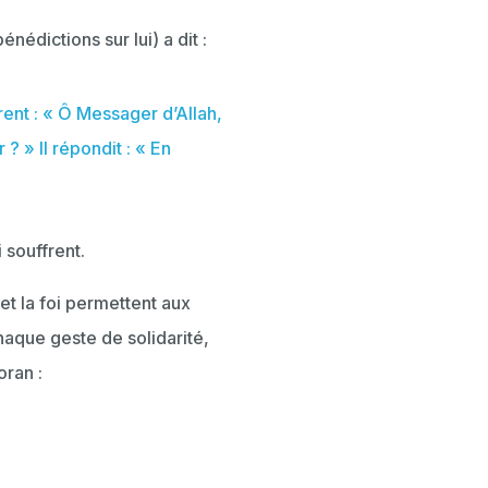
nédictions sur lui) a dit :
ent : « Ô Messager d’Allah,
 » Il répondit : « En
i souffrent.
et la foi permettent aux
haque geste de solidarité,
oran :