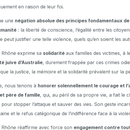
ement en raison de leur foi.
tue une
négation absolue des principes fondamentaux de 
humanité
: la liberté de conscience, l’égalité entre les citoye
e peut justifier une telle violence, quels qu’en soient les au
u Rhône exprime sa
solidarité
aux familles des victimes, à l
 juive d’Australie
, durement frappée par ces crimes odi
e la justice, la mémoire et la solidarité prévalent sur la pe
e, nous tenons à
honorer solennellement le courage et l
t père de famille
, qui, au péril de sa propre vie, a fait le 
 pour stopper l’attaque et sauver des vies. Son geste incarn
caine et le refus catégorique de l’indifférence face à la viole
 Rhône réaffirme avec force son
engagement contre tout