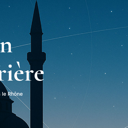
on
rière
s le Rhône