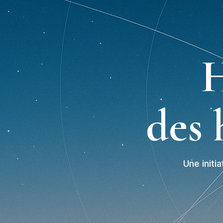
H
des 
Une initi